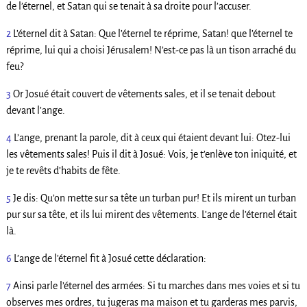
de l’éternel, et Satan qui se tenait à sa droite pour l’accuser.
2
L’éternel dit à Satan: Que l’éternel te réprime, Satan! que l’éternel te
réprime, lui qui a choisi Jérusalem! N’est-ce pas là un tison arraché du
feu?
3
Or Josué était couvert de vêtements sales, et il se tenait debout
devant l’ange.
4
L’ange, prenant la parole, dit à ceux qui étaient devant lui: Otez-lui
les vêtements sales! Puis il dit à Josué: Vois, je t’enlève ton iniquité, et
je te revêts d’habits de fête.
5
Je dis: Qu’on mette sur sa tête un turban pur! Et ils mirent un turban
pur sur sa tête, et ils lui mirent des vêtements. L’ange de l’éternel était
là.
6
L’ange de l’éternel fit à Josué cette déclaration:
7
Ainsi parle l’éternel des armées: Si tu marches dans mes voies et si tu
observes mes ordres, tu jugeras ma maison et tu garderas mes parvis,