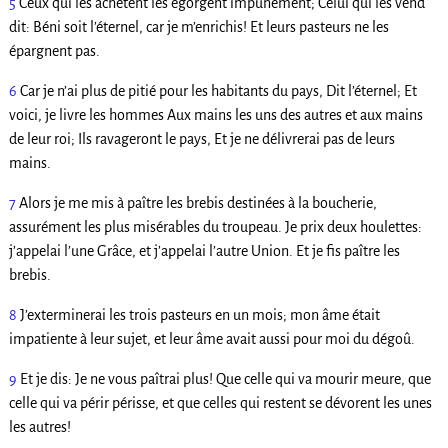
5
Ceux qui les achètent les égorgent impunément; Celui qui les vend
dit: Béni soit l’éternel, car je m’enrichis! Et leurs pasteurs ne les
épargnent pas.
6
Car je n’ai plus de pitié pour les habitants du pays, Dit l’éternel; Et
voici, je livre les hommes Aux mains les uns des autres et aux mains
de leur roi; Ils ravageront le pays, Et je ne délivrerai pas de leurs
mains.
7
Alors je me mis à paître les brebis destinées à la boucherie,
assurément les plus misérables du troupeau. Je prix deux houlettes:
j’appelai l’une Grâce, et j’appelai l’autre Union. Et je fis paître les
brebis.
8
J’exterminerai les trois pasteurs en un mois; mon âme était
impatiente à leur sujet, et leur âme avait aussi pour moi du dégoû.
9
Et je dis: Je ne vous paîtrai plus! Que celle qui va mourir meure, que
celle qui va périr périsse, et que celles qui restent se dévorent les unes
les autres!