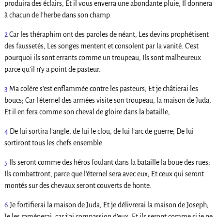
produira des éclairs, Et il vous enverra une abondante pluie, Il donnera
à chacun de l’herbe dans son champ.
2
Car les théraphim ont des paroles de néant, Les devins prophétisent
des faussetés, Les songes mentent et consolent par la vanité. C’est
pourquoi ils sont errants comme un troupeau, Ils sont malheureux
parce qu’il n’y a point de pasteur.
3
Ma colère s’est enflammée contre les pasteurs, Et je châtierai les
boucs; Car l’éternel des armées visite son troupeau, la maison de Juda,
Et il en fera comme son cheval de gloire dans la bataille;
4
De lui sortira l’angle, de lui le clou, de lui l’arc de guerre; De lui
sortiront tous les chefs ensemble.
5
Ils seront comme des héros foulant dans la bataille la boue des rues;
Ils combattront, parce que l’éternel sera avec eux; Et ceux qui seront
montés sur des chevaux seront couverts de honte.
6
Je fortifierai la maison de Juda, Et je délivrerai la maison de Joseph;
Je les ramènerai, car j’ai compassion d’eux, Et ils seront comme si je ne