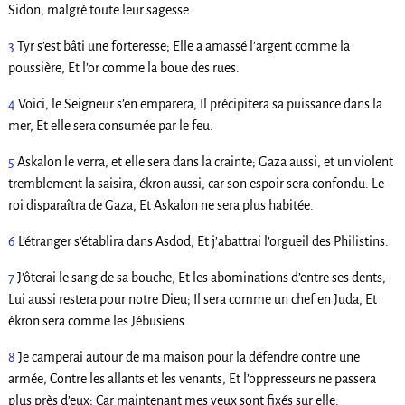
Sidon, malgré toute leur sagesse.
3
Tyr s’est bâti une forteresse; Elle a amassé l’argent comme la
poussière, Et l’or comme la boue des rues.
4
Voici, le Seigneur s’en emparera, Il précipitera sa puissance dans la
mer, Et elle sera consumée par le feu.
5
Askalon le verra, et elle sera dans la crainte; Gaza aussi, et un violent
tremblement la saisira; ékron aussi, car son espoir sera confondu. Le
roi disparaîtra de Gaza, Et Askalon ne sera plus habitée.
6
L’étranger s’établira dans Asdod, Et j’abattrai l’orgueil des Philistins.
7
J’ôterai le sang de sa bouche, Et les abominations d’entre ses dents;
Lui aussi restera pour notre Dieu; Il sera comme un chef en Juda, Et
ékron sera comme les Jébusiens.
8
Je camperai autour de ma maison pour la défendre contre une
armée, Contre les allants et les venants, Et l’oppresseurs ne passera
plus près d’eux; Car maintenant mes yeux sont fixés sur elle.