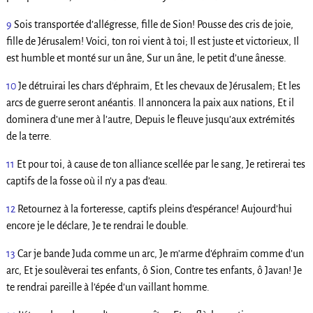
9
Sois transportée d’allégresse, fille de Sion! Pousse des cris de joie,
fille de Jérusalem! Voici, ton roi vient à toi; Il est juste et victorieux, Il
est humble et monté sur un âne, Sur un âne, le petit d’une ânesse.
10
Je détruirai les chars d’éphraïm, Et les chevaux de Jérusalem; Et les
arcs de guerre seront anéantis. Il annoncera la paix aux nations, Et il
dominera d’une mer à l’autre, Depuis le fleuve jusqu’aux extrémités
de la terre.
11
Et pour toi, à cause de ton alliance scellée par le sang, Je retirerai tes
captifs de la fosse où il n’y a pas d’eau.
12
Retournez à la forteresse, captifs pleins d’espérance! Aujourd’hui
encore je le déclare, Je te rendrai le double.
13
Car je bande Juda comme un arc, Je m’arme d’éphraïm comme d’un
arc, Et je soulèverai tes enfants, ô Sion, Contre tes enfants, ô Javan! Je
te rendrai pareille à l’épée d’un vaillant homme.