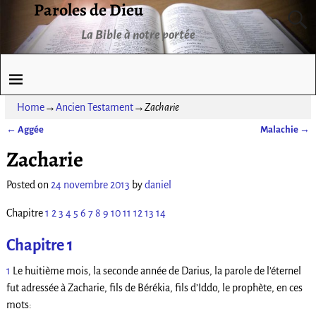
Paroles de Dieu
La Bible à notre portée
Home
→
Ancien Testament
→
Zacharie
←
Aggée
Malachie
→
Post navigation
Zacharie
Posted on
24 novembre 2013
by
daniel
Chapitre
1
2
3
4
5
6
7
8
9
10
11
12
13
14
Chapitre 1
1
Le huitième mois, la seconde année de Darius, la parole de l’éternel
fut adressée à Zacharie, fils de Bérékia, fils d’Iddo, le prophète, en ces
mots: