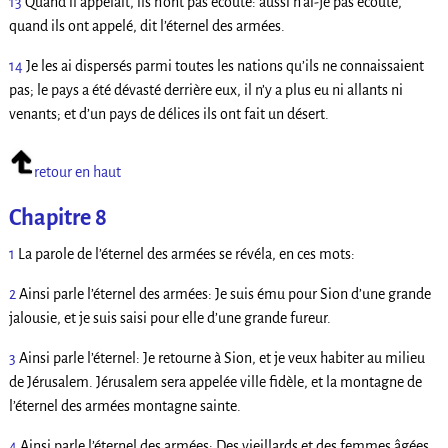
13
Quand il appelait, ils n’ont pas écouté: aussi n’ai-je pas écouté,
quand ils ont appelé, dit l’éternel des armées.
14
Je les ai dispersés parmi toutes les nations qu’ils ne connaissaient
pas; le pays a été dévasté derrière eux, il n’y a plus eu ni allants ni
venants; et d’un pays de délices ils ont fait un désert.
retour en haut
Chapitre 8
1
La parole de l’éternel des armées se révéla, en ces mots:
2
Ainsi parle l’éternel des armées: Je suis ému pour Sion d’une grande
jalousie, et je suis saisi pour elle d’une grande fureur.
3
Ainsi parle l’éternel: Je retourne à Sion, et je veux habiter au milieu
de Jérusalem. Jérusalem sera appelée ville fidèle, et la montagne de
l’éternel des armées montagne sainte.
4
Ainsi parle l’éternel des armées: Des vieillards et des femmes âgées