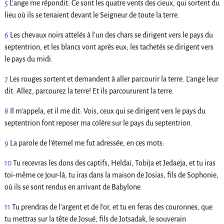
5
L’ange me répondit: Ce sont les quatre vents des cieux, qui sortent du
lieu où ils se tenaient devant le Seigneur de toute la terre.
6
Les chevaux noirs attelés à l’un des chars se dirigent vers le pays du
septentrion, et les blancs vont après eux; les tachetés se dirigent vers
le pays du midi.
7
Les rouges sortent et demandent à aller parcourir la terre. L’ange leur
dit: Allez, parcourez la terre! Et ils parcoururent la terre.
8
Il m’appela, et il me dit: Vois, ceux qui se dirigent vers le pays du
septentrion font reposer ma colère sur le pays du septentrion.
9
La parole de l’éternel me fut adressée, en ces mots:
10
Tu recevras les dons des captifs, Heldaï, Tobija et Jedaeja, et tu iras
toi-même ce jour-là, tu iras dans la maison de Josias, fils de Sophonie,
où ils se sont rendus en arrivant de Babylone.
11
Tu prendras de l’argent et de l’or, et tu en feras des couronnes, que
tu mettras sur la tête de Josué, fils de Jotsadak, le souverain