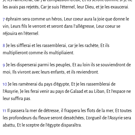
les avais pas rejetés; Car je suis l’éternel, leur Dieu, et je les exaucerai.
7
éphraïm sera comme un héros; Leur coeur aura la joie que donne le
vin; Leurs fils le verront et seront dans l’allégresse, Leur coeur se
réjouira en l’éternel.
8
Je les sifflerai et les rassemblerai, car je les rachète, Et ils
multiplieront comme ils multipliaient.
9
Je les disperserai parmi les peuples, Et au loin ils se souviendront de
moi; Ils vivront avec leurs enfants, et ils reviendront.
10
Je les ramènerai du pays d’égypte, Et je les rassemblerai de
l’Assyrie; Je les ferai venir au pays de Galaad et au Liban, Et l’espace ne
leur suffira pas.
11
Il passera la mer de détresse, il frappera les flots de la mer, Et toutes
les profondeurs du fleuve seront desséchées; L’orgueil de l’Assyrie sera
abattu, Et le sceptre de l’égypte disparaîtra.