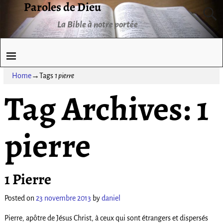
Paroles de Dieu
La Bible à notre portée
Home
→Tags
1 pierre
Tag Archives:
1
pierre
1 Pierre
Posted on
23 novembre 2013
by
daniel
Pierre, apôtre de Jésus Christ, à ceux qui sont étrangers et dispersés