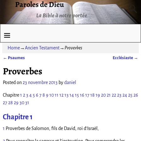
Paroles de Dieu
La Bible à notre portée
Home
→
Ancien Testament
→
Proverbes
←
Psaumes
Ecclésiaste
→
Post navigation
Proverbes
Posted on
23 novembre 2013
by
daniel
Chapitre
1
2
3
4
5
6
7
8
9
10
11
12
13
14
15
16
17
18
19
20
21
22
23
24
25
26
27
28
29
30
31
Chapitre 1
1
Proverbes de Salomon, fils de David, roi d’Israël,