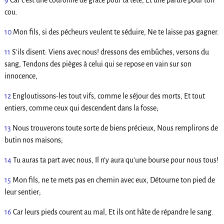
9
Car c’est une couronne de grâce pour ta tête, Et une parure pour ton
cou.
10
Mon fils, si des pécheurs veulent te séduire, Ne te laisse pas gagner.
11
S’ils disent: Viens avec nous! dressons des embûches, versons du
sang, Tendons des pièges à celui qui se repose en vain sur son
innocence,
12
Engloutissons-les tout vifs, comme le séjour des morts, Et tout
entiers, comme ceux qui descendent dans la fosse;
13
Nous trouverons toute sorte de biens précieux, Nous remplirons de
butin nos maisons;
14
Tu auras ta part avec nous, Il n’y aura qu’une bourse pour nous tous!
15
Mon fils, ne te mets pas en chemin avec eux, Détourne ton pied de
leur sentier;
16
Car leurs pieds courent au mal, Et ils ont hâte de répandre le sang.