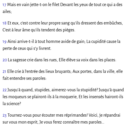
17
Mais en vain jette-t-on le filet Devant les yeux de tout ce qui a des
ailes;
18
Et eux, c’est contre leur propre sang qu’ils dressent des embûches,
C’est à leur âme qu’ils tendent des pièges.
19
Ainsi arrive-t-il à tout homme avide de gain; La cupidité cause la
perte de ceux qui s’y livrent.
20
La sagesse crie dans les rues, Elle élève sa voix dans les places:
21
Elle crie à l’entrée des lieux bruyants; Aux portes, dans la ville, elle
fait entendre ses paroles:
22
Jusqu’à quand, stupides, aimerez-vous la stupidité? Jusqu’à quand
les moqueurs se plairont-ils à la moquerie, Et les insensés haïront-ils
la science?
23
Tournez-vous pour écouter mes réprimandes! Voici, je répandrai
sur vous mon esprit, Je vous ferez connaître mes paroles…