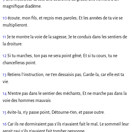
magnifique diadème.
10
écoute, mon fils, et reçois mes paroles; Et les années de ta vie se
multiplieront.
11
Je te montre la voie de la sagesse, Je te conduis dans les sentiers de
la droiture.
12
Si tu marches, ton pas ne sera point gêné; Et si tu cours, tu ne
chancelleras point.
13
Retiens l’instruction, ne t’en dessaisis pas; Garde-la, car elle est ta
vie.
14
N’entre pas dans le sentier des méchants, Et ne marche pas dans la
voie des hommes mauvais.
15
évite-la, n’y passe point; Détourne-t’en, et passe outre.
16
Car ils ne dormiraient pas s’ils n’avaient fait le mal, Le sommeil leur
serait ravi s’ils n’avaient fait tomber personne;