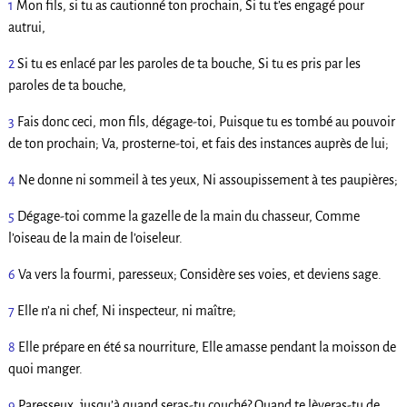
1
Mon fils, si tu as cautionné ton prochain, Si tu t’es engagé pour
autrui,
2
Si tu es enlacé par les paroles de ta bouche, Si tu es pris par les
paroles de ta bouche,
3
Fais donc ceci, mon fils, dégage-toi, Puisque tu es tombé au pouvoir
de ton prochain; Va, prosterne-toi, et fais des instances auprès de lui;
4
Ne donne ni sommeil à tes yeux, Ni assoupissement à tes paupières;
5
Dégage-toi comme la gazelle de la main du chasseur, Comme
l’oiseau de la main de l’oiseleur.
6
Va vers la fourmi, paresseux; Considère ses voies, et deviens sage.
7
Elle n’a ni chef, Ni inspecteur, ni maître;
8
Elle prépare en été sa nourriture, Elle amasse pendant la moisson de
quoi manger.
9
Paresseux, jusqu’à quand seras-tu couché? Quand te lèveras-tu de