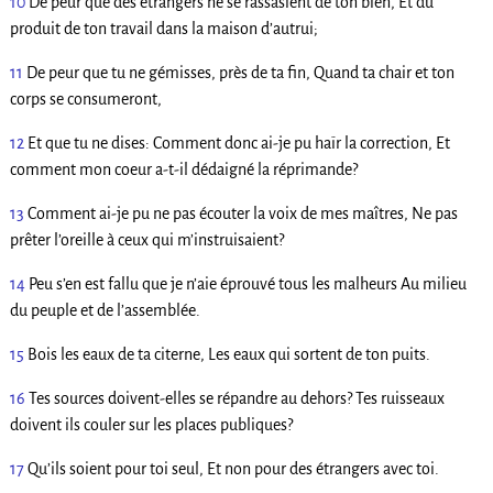
10
De peur que des étrangers ne se rassasient de ton bien, Et du
produit de ton travail dans la maison d’autrui;
11
De peur que tu ne gémisses, près de ta fin, Quand ta chair et ton
corps se consumeront,
12
Et que tu ne dises: Comment donc ai-je pu haïr la correction, Et
comment mon coeur a-t-il dédaigné la réprimande?
13
Comment ai-je pu ne pas écouter la voix de mes maîtres, Ne pas
prêter l’oreille à ceux qui m’instruisaient?
14
Peu s’en est fallu que je n’aie éprouvé tous les malheurs Au milieu
du peuple et de l’assemblée.
15
Bois les eaux de ta citerne, Les eaux qui sortent de ton puits.
16
Tes sources doivent-elles se répandre au dehors? Tes ruisseaux
doivent ils couler sur les places publiques?
17
Qu’ils soient pour toi seul, Et non pour des étrangers avec toi.