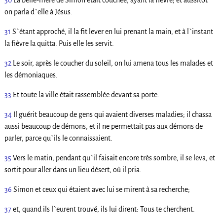
30
La belle-mère de Simon était couchée, ayant la fièvre; et aussitôt
on parla d`elle à Jésus.
31
S`étant approché, il la fit lever en lui prenant la main, et à l`instant
la fièvre la quitta. Puis elle les servit.
32
Le soir, après le coucher du soleil, on lui amena tous les malades et
les démoniaques.
33
Et toute la ville était rassemblée devant sa porte.
34
Il guérit beaucoup de gens qui avaient diverses maladies; il chassa
aussi beaucoup de démons, et il ne permettait pas aux démons de
parler, parce qu`ils le connaissaient.
35
Vers le matin, pendant qu`il faisait encore très sombre, il se leva, et
sortit pour aller dans un lieu désert, où il pria.
36
Simon et ceux qui étaient avec lui se mirent à sa recherche;
37
et, quand ils l`eurent trouvé, ils lui dirent: Tous te cherchent.