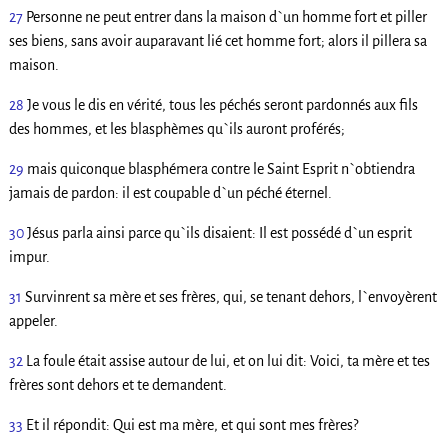
27
Personne ne peut entrer dans la maison d`un homme fort et piller
ses biens, sans avoir auparavant lié cet homme fort; alors il pillera sa
maison.
28
Je vous le dis en vérité, tous les péchés seront pardonnés aux fils
des hommes, et les blasphèmes qu`ils auront proférés;
29
mais quiconque blasphémera contre le Saint Esprit n`obtiendra
jamais de pardon: il est coupable d`un péché éternel.
30
Jésus parla ainsi parce qu`ils disaient: Il est possédé d`un esprit
impur.
31
Survinrent sa mère et ses frères, qui, se tenant dehors, l`envoyèrent
appeler.
32
La foule était assise autour de lui, et on lui dit: Voici, ta mère et tes
frères sont dehors et te demandent.
33
Et il répondit: Qui est ma mère, et qui sont mes frères?