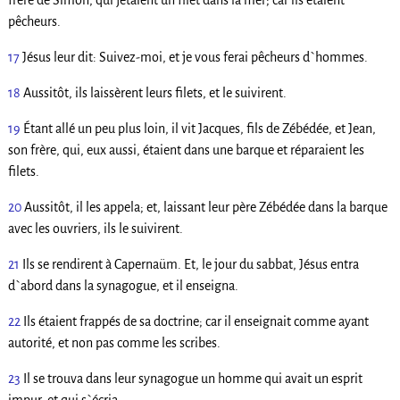
frère de Simon, qui jetaient un filet dans la mer; car ils étaient
pêcheurs.
17
Jésus leur dit: Suivez-moi, et je vous ferai pêcheurs d`hommes.
18
Aussitôt, ils laissèrent leurs filets, et le suivirent.
19
Étant allé un peu plus loin, il vit Jacques, fils de Zébédée, et Jean,
son frère, qui, eux aussi, étaient dans une barque et réparaient les
filets.
20
Aussitôt, il les appela; et, laissant leur père Zébédée dans la barque
avec les ouvriers, ils le suivirent.
21
Ils se rendirent à Capernaüm. Et, le jour du sabbat, Jésus entra
d`abord dans la synagogue, et il enseigna.
22
Ils étaient frappés de sa doctrine; car il enseignait comme ayant
autorité, et non pas comme les scribes.
23
Il se trouva dans leur synagogue un homme qui avait un esprit