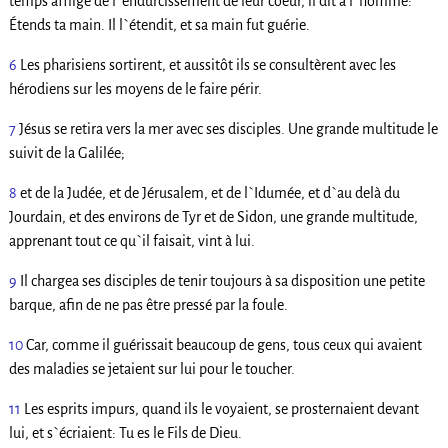
temps affligé de l`endurcissement de leur coeur, il dit à l`homme:
Étends ta main. Il l`étendit, et sa main fut guérie.
6
Les pharisiens sortirent, et aussitôt ils se consultèrent avec les
hérodiens sur les moyens de le faire périr.
7
Jésus se retira vers la mer avec ses disciples. Une grande multitude le
suivit de la Galilée;
8
et de la Judée, et de Jérusalem, et de l`Idumée, et d`au delà du
Jourdain, et des environs de Tyr et de Sidon, une grande multitude,
apprenant tout ce qu`il faisait, vint à lui.
9
Il chargea ses disciples de tenir toujours à sa disposition une petite
barque, afin de ne pas être pressé par la foule.
10
Car, comme il guérissait beaucoup de gens, tous ceux qui avaient
des maladies se jetaient sur lui pour le toucher.
11
Les esprits impurs, quand ils le voyaient, se prosternaient devant
lui, et s`écriaient: Tu es le Fils de Dieu.