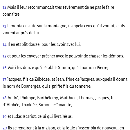
12
Mais il leur recommandait très sévèrement de ne pas le faire
connaître.
13
Il monta ensuite sur la montagne; il appela ceux qu`il voulut, et ils
vinrent auprès de lui.
14
Il en établit douze, pour les avoir avec lui,
15
et pour les envoyer prêcher avec le pouvoir de chasser les démons.
16
Voici les douze qu`il établit: Simon, qu`il nomma Pierre;
17
Jacques, fils de Zébédée, et Jean, frère de Jacques, auxquels il donna
le nom de Boanergès, qui signifie fils du tonnerre;
18
André; Philippe; Barthélemy; Matthieu; Thomas; Jacques, fils
d`Alphée; Thaddée; Simon le Cananite;
19
et Judas Iscariot, celui qui livra Jésus.
20
Ils se rendirent à la maison, et la foule s`assembla de nouveau, en