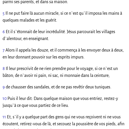
parmi ses parents, et dans sa maison.
5
Il ne put faire là aucun miracle, si ce n`est qu`il imposa les mains à
quelques malades et les guérit.
6
Et il s`étonnait de leur incrédulité. Jésus parcourait les villages
d`alentour, en enseignant.
7
Alors il appela les douze, et il commença à les envoyer deux à deux,
en leur donnant pouvoir sur les esprits impurs.
8
Il leur prescrivit de ne rien prendre pour le voyage, si ce n`est un
bâton; de n`avoir ni pain, ni sac, ni monnaie dans la ceinture;
9
de chausser des sandales, et de ne pas revêtir deux tuniques.
10
Puis il leur dit: Dans quelque maison que vous entriez, restez-y
jusqu`à ce que vous partiez de ce lieu.
11
Et, s`il y a quelque part des gens qui ne vous reçoivent ni ne vous
écoutent, retirez-vous de là, et secouez la poussière de vos pieds, afin