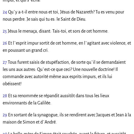
impur, et qui s`écria:
24
Qu`y a-t-il entre nous et toi, Jésus de Nazareth? Tu es venu pour
nous perdre. Je sais qui tu es: le Saint de Dieu.
25
Jésus le menaça, disant: Tais-toi, et sors de cet homme.
26
Et l`esprit impur sortit de cet homme, en l`agitant avec violence, et
en poussant un grand cri.
27
Tous furent saisis de stupéfaction, de sorte qu`il se demandaient
les uns aux autres: Qu`est-ce que ceci? Une nouvelle doctrine! Il
commande avec autorité même aux esprits impurs, et ils lui
obéissent!
28
Et sa renommée se répandit aussitôt dans tous les lieux
environnants de la Galilée.
29
En sortant de la synagogue, ils se rendirent avec Jacques et Jean à la
maison de Simon et d`André.