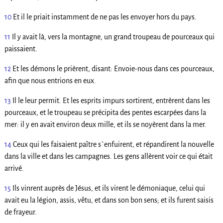
10
Et il le priait instamment de ne pas les envoyer hors du pays.
11
Il y avait là, vers la montagne, un grand troupeau de pourceaux qui
paissaient.
12
Et les démons le prièrent, disant: Envoie-nous dans ces pourceaux,
afin que nous entrions en eux.
13
Il le leur permit. Et les esprits impurs sortirent, entrèrent dans les
pourceaux, et le troupeau se précipita des pentes escarpées dans la
mer: il y en avait environ deux mille, et ils se noyèrent dans la mer.
14
Ceux qui les faisaient paître s`enfuirent, et répandirent la nouvelle
dans la ville et dans les campagnes. Les gens allèrent voir ce qui était
arrivé.
15
Ils vinrent auprès de Jésus, et ils virent le démoniaque, celui qui
avait eu la légion, assis, vêtu, et dans son bon sens; et ils furent saisis
de frayeur.