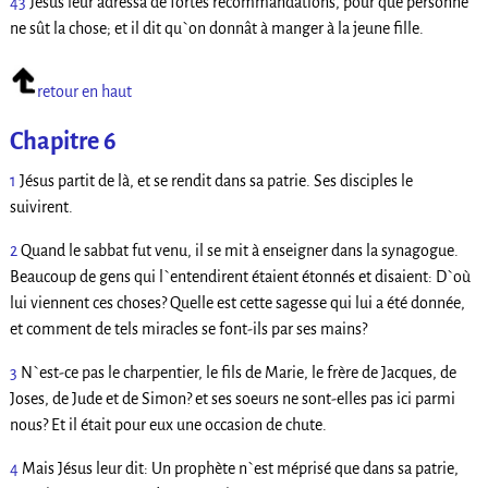
43
Jésus leur adressa de fortes recommandations, pour que personne
ne sût la chose; et il dit qu`on donnât à manger à la jeune fille.
retour en haut
Chapitre 6
1
Jésus partit de là, et se rendit dans sa patrie. Ses disciples le
suivirent.
2
Quand le sabbat fut venu, il se mit à enseigner dans la synagogue.
Beaucoup de gens qui l`entendirent étaient étonnés et disaient: D`où
lui viennent ces choses? Quelle est cette sagesse qui lui a été donnée,
et comment de tels miracles se font-ils par ses mains?
3
N`est-ce pas le charpentier, le fils de Marie, le frère de Jacques, de
Joses, de Jude et de Simon? et ses soeurs ne sont-elles pas ici parmi
nous? Et il était pour eux une occasion de chute.
4
Mais Jésus leur dit: Un prophète n`est méprisé que dans sa patrie,