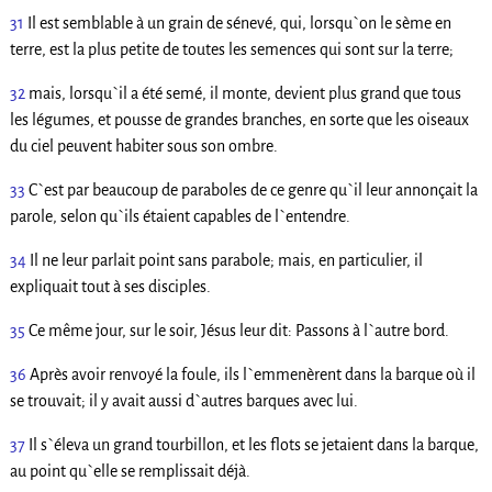
31
Il est semblable à un grain de sénevé, qui, lorsqu`on le sème en
terre, est la plus petite de toutes les semences qui sont sur la terre;
32
mais, lorsqu`il a été semé, il monte, devient plus grand que tous
les légumes, et pousse de grandes branches, en sorte que les oiseaux
du ciel peuvent habiter sous son ombre.
33
C`est par beaucoup de paraboles de ce genre qu`il leur annonçait la
parole, selon qu`ils étaient capables de l`entendre.
34
Il ne leur parlait point sans parabole; mais, en particulier, il
expliquait tout à ses disciples.
35
Ce même jour, sur le soir, Jésus leur dit: Passons à l`autre bord.
36
Après avoir renvoyé la foule, ils l`emmenèrent dans la barque où il
se trouvait; il y avait aussi d`autres barques avec lui.
37
Il s`éleva un grand tourbillon, et les flots se jetaient dans la barque,
au point qu`elle se remplissait déjà.