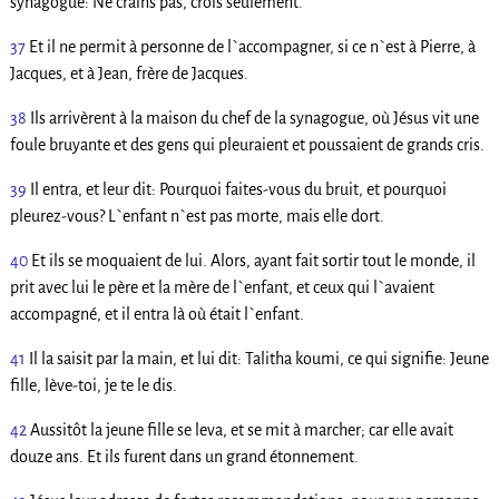
synagogue: Ne crains pas, crois seulement.
37
Et il ne permit à personne de l`accompagner, si ce n`est à Pierre, à
Jacques, et à Jean, frère de Jacques.
38
Ils arrivèrent à la maison du chef de la synagogue, où Jésus vit une
foule bruyante et des gens qui pleuraient et poussaient de grands cris.
39
Il entra, et leur dit: Pourquoi faites-vous du bruit, et pourquoi
pleurez-vous? L`enfant n`est pas morte, mais elle dort.
40
Et ils se moquaient de lui. Alors, ayant fait sortir tout le monde, il
prit avec lui le père et la mère de l`enfant, et ceux qui l`avaient
accompagné, et il entra là où était l`enfant.
41
Il la saisit par la main, et lui dit: Talitha koumi, ce qui signifie: Jeune
fille, lève-toi, je te le dis.
42
Aussitôt la jeune fille se leva, et se mit à marcher; car elle avait
douze ans. Et ils furent dans un grand étonnement.