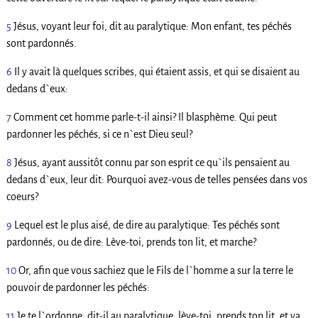
5
Jésus, voyant leur foi, dit au paralytique: Mon enfant, tes péchés
sont pardonnés.
6
Il y avait là quelques scribes, qui étaient assis, et qui se disaient au
dedans d`eux:
7
Comment cet homme parle-t-il ainsi? Il blasphème. Qui peut
pardonner les péchés, si ce n`est Dieu seul?
8
Jésus, ayant aussitôt connu par son esprit ce qu`ils pensaient au
dedans d`eux, leur dit: Pourquoi avez-vous de telles pensées dans vos
coeurs?
9
Lequel est le plus aisé, de dire au paralytique: Tes péchés sont
pardonnés, ou de dire: Lève-toi, prends ton lit, et marche?
10
Or, afin que vous sachiez que le Fils de l`homme a sur la terre le
pouvoir de pardonner les péchés:
11
Je te l`ordonne, dit-il au paralytique, lève-toi, prends ton lit, et va