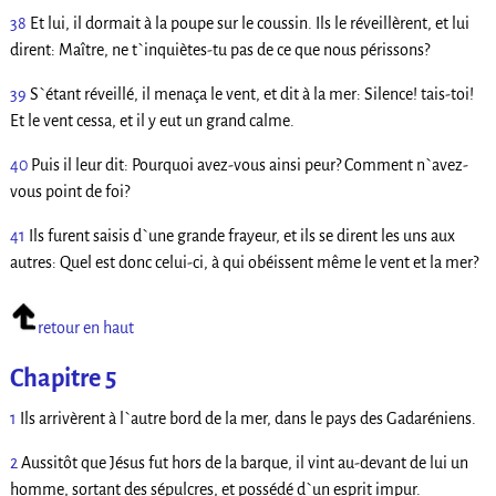
38
Et lui, il dormait à la poupe sur le coussin. Ils le réveillèrent, et lui
dirent: Maître, ne t`inquiètes-tu pas de ce que nous périssons?
39
S`étant réveillé, il menaça le vent, et dit à la mer: Silence! tais-toi!
Et le vent cessa, et il y eut un grand calme.
40
Puis il leur dit: Pourquoi avez-vous ainsi peur? Comment n`avez-
vous point de foi?
41
Ils furent saisis d`une grande frayeur, et ils se dirent les uns aux
autres: Quel est donc celui-ci, à qui obéissent même le vent et la mer?
retour en haut
Chapitre 5
1
Ils arrivèrent à l`autre bord de la mer, dans le pays des Gadaréniens.
2
Aussitôt que Jésus fut hors de la barque, il vint au-devant de lui un
homme, sortant des sépulcres, et possédé d`un esprit impur.