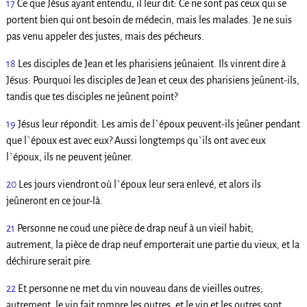
17
Ce que Jésus ayant entendu, il leur dit: Ce ne sont pas ceux qui se
portent bien qui ont besoin de médecin, mais les malades. Je ne suis
pas venu appeler des justes, mais des pécheurs.
18
Les disciples de Jean et les pharisiens jeûnaient. Ils vinrent dire à
Jésus: Pourquoi les disciples de Jean et ceux des pharisiens jeûnent-ils,
tandis que tes disciples ne jeûnent point?
19
Jésus leur répondit: Les amis de l`époux peuvent-ils jeûner pendant
que l`époux est avec eux? Aussi longtemps qu`ils ont avec eux
l`époux, ils ne peuvent jeûner.
20
Les jours viendront où l`époux leur sera enlevé, et alors ils
jeûneront en ce jour-là.
21
Personne ne coud une pièce de drap neuf à un vieil habit;
autrement, la pièce de drap neuf emporterait une partie du vieux, et la
déchirure serait pire.
22
Et personne ne met du vin nouveau dans de vieilles outres;
autrement, le vin fait rompre les outres, et le vin et les outres sont