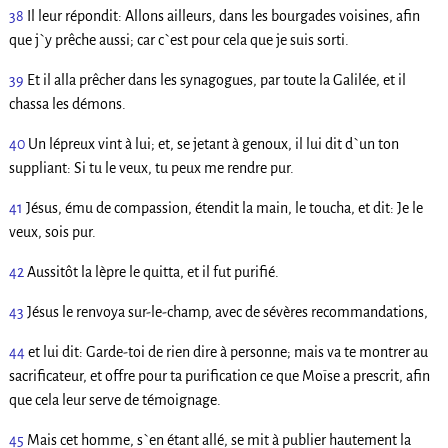
38
Il leur répondit: Allons ailleurs, dans les bourgades voisines, afin
que j`y prêche aussi; car c`est pour cela que je suis sorti.
39
Et il alla prêcher dans les synagogues, par toute la Galilée, et il
chassa les démons.
40
Un lépreux vint à lui; et, se jetant à genoux, il lui dit d`un ton
suppliant: Si tu le veux, tu peux me rendre pur.
41
Jésus, ému de compassion, étendit la main, le toucha, et dit: Je le
veux, sois pur.
42
Aussitôt la lèpre le quitta, et il fut purifié.
43
Jésus le renvoya sur-le-champ, avec de sévères recommandations,
44
et lui dit: Garde-toi de rien dire à personne; mais va te montrer au
sacrificateur, et offre pour ta purification ce que Moïse a prescrit, afin
que cela leur serve de témoignage.
45
Mais cet homme, s`en étant allé, se mit à publier hautement la