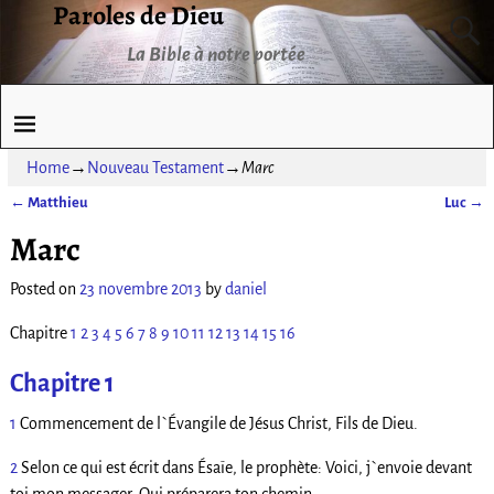
Paroles de Dieu
La Bible à notre portée
Home
→
Nouveau Testament
→
Marc
←
Matthieu
Luc
→
Post navigation
Marc
Posted on
23 novembre 2013
by
daniel
Chapitre
1
2
3
4
5
6
7
8
9
10
11
12
13
14
15
16
Chapitre 1
1
Commencement de l`Évangile de Jésus Christ, Fils de Dieu.
2
Selon ce qui est écrit dans Ésaïe, le prophète: Voici, j`envoie devant