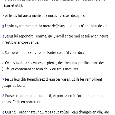
Jésus était là,
2
et Jésus fut aussi invité aux noces avec ses disciples.
3
Le vin ayant manqué, la mère de Jésus lui dit: Ils n`ont plus de vin.
4
Jésus lui répondit: Femme, qu`y a-t-il entre moi et toi? Mon heure
n`est pas encore venue.
5
Sa mère dit aux serviteurs: Faites ce qu`il vous dira.
6
Or, il y avait là six vases de pierre, destinés aux purifications des
Juifs, et contenant chacun deux ou trois mesures.
7
Jésus leur dit: Remplissez d`eau ces vases. Et ils les remplirent
jusqu`au bord.
8
Puisez maintenant, leur dit-il, et portez-en à l`ordonnateur du
repas. Et ils en portèrent.
9
Quand l`ordonnateur du repas eut goûté l`eau changée en vin, -ne