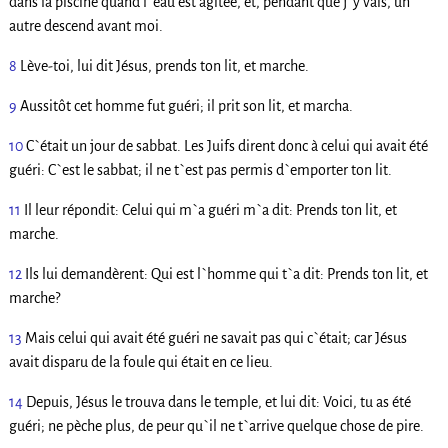
dans la piscine quand l`eau est agitée, et, pendant que j`y vais, un
autre descend avant moi.
8
Lève-toi, lui dit Jésus, prends ton lit, et marche.
9
Aussitôt cet homme fut guéri; il prit son lit, et marcha.
10
C`était un jour de sabbat. Les Juifs dirent donc à celui qui avait été
guéri: C`est le sabbat; il ne t`est pas permis d`emporter ton lit.
11
Il leur répondit: Celui qui m`a guéri m`a dit: Prends ton lit, et
marche.
12
Ils lui demandèrent: Qui est l`homme qui t`a dit: Prends ton lit, et
marche?
13
Mais celui qui avait été guéri ne savait pas qui c`était; car Jésus
avait disparu de la foule qui était en ce lieu.
14
Depuis, Jésus le trouva dans le temple, et lui dit: Voici, tu as été
guéri; ne pèche plus, de peur qu`il ne t`arrive quelque chose de pire.