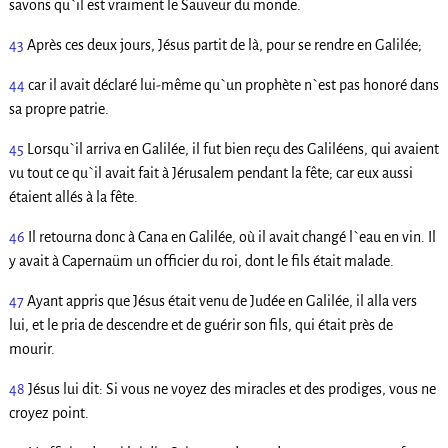
savons qu`il est vraiment le Sauveur du monde.
43
Après ces deux jours, Jésus partit de là, pour se rendre en Galilée;
44
car il avait déclaré lui-même qu`un prophète n`est pas honoré dans
sa propre patrie.
45
Lorsqu`il arriva en Galilée, il fut bien reçu des Galiléens, qui avaient
vu tout ce qu`il avait fait à Jérusalem pendant la fête; car eux aussi
étaient allés à la fête.
46
Il retourna donc à Cana en Galilée, où il avait changé l`eau en vin. Il
y avait à Capernaüm un officier du roi, dont le fils était malade.
47
Ayant appris que Jésus était venu de Judée en Galilée, il alla vers
lui, et le pria de descendre et de guérir son fils, qui était près de
mourir.
48
Jésus lui dit: Si vous ne voyez des miracles et des prodiges, vous ne
croyez point.