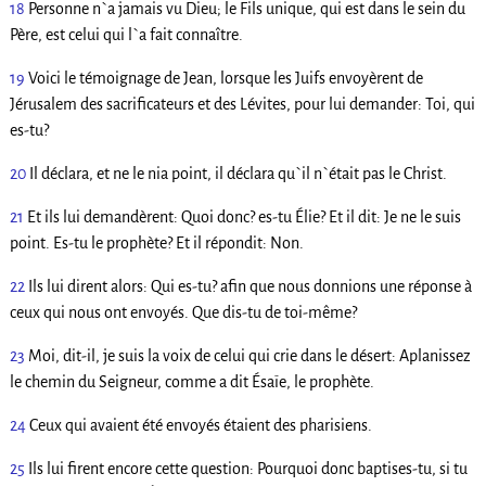
18
Personne n`a jamais vu Dieu; le Fils unique, qui est dans le sein du
Père, est celui qui l`a fait connaître.
19
Voici le témoignage de Jean, lorsque les Juifs envoyèrent de
Jérusalem des sacrificateurs et des Lévites, pour lui demander: Toi, qui
es-tu?
20
Il déclara, et ne le nia point, il déclara qu`il n`était pas le Christ.
21
Et ils lui demandèrent: Quoi donc? es-tu Élie? Et il dit: Je ne le suis
point. Es-tu le prophète? Et il répondit: Non.
22
Ils lui dirent alors: Qui es-tu? afin que nous donnions une réponse à
ceux qui nous ont envoyés. Que dis-tu de toi-même?
23
Moi, dit-il, je suis la voix de celui qui crie dans le désert: Aplanissez
le chemin du Seigneur, comme a dit Ésaïe, le prophète.
24
Ceux qui avaient été envoyés étaient des pharisiens.
25
Ils lui firent encore cette question: Pourquoi donc baptises-tu, si tu