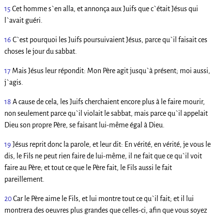
15
Cet homme s`en alla, et annonça aux Juifs que c`était Jésus qui
l`avait guéri.
16
C`est pourquoi les Juifs poursuivaient Jésus, parce qu`il faisait ces
choses le jour du sabbat.
17
Mais Jésus leur répondit: Mon Père agit jusqu`à présent; moi aussi,
j`agis.
18
A cause de cela, les Juifs cherchaient encore plus à le faire mourir,
non seulement parce qu`il violait le sabbat, mais parce qu`il appelait
Dieu son propre Père, se faisant lui-même égal à Dieu.
19
Jésus reprit donc la parole, et leur dit: En vérité, en vérité, je vous le
dis, le Fils ne peut rien faire de lui-même, il ne fait que ce qu`il voit
faire au Père; et tout ce que le Père fait, le Fils aussi le fait
pareillement.
20
Car le Père aime le Fils, et lui montre tout ce qu`il fait; et il lui
montrera des oeuvres plus grandes que celles-ci, afin que vous soyez