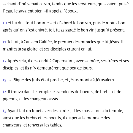
sachant d`où venait ce vin, tandis que les serviteurs, qui avaient puisé
l`eau, le savaient bien, -il appela l`époux,
10
et lui dit: Tout homme sert d`abord le bon vin, puis le moins bon
après qu`on s`est enivré; toi, tu as gardé le bon vin jusqu`à présent.
11
Tel fut, à Cana en Galilée, le premier des miracles que fit Jésus. Il
manifesta sa gloire, et ses disciples crurent en lui.
12
Après cela, il descendit à Capernaüm, avec sa mère, ses frères et ses
disciples, et ils n`y demeurèrent que peu de jours.
13
La Pâque des Juifs était proche, et Jésus monta à Jérusalem.
14
Il trouva dans le temple les vendeurs de boeufs, de brebis et de
pigeons, et les changeurs assis.
15
Ayant fait un fouet avec des cordes, il les chassa tous du temple,
ainsi que les brebis et les boeufs; il dispersa la monnaie des
changeurs, et renversa les tables;