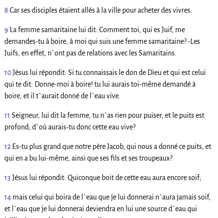
8
Car ses disciples étaient allés à la ville pour acheter des vivres.
9
La femme samaritaine lui dit: Comment toi, qui es Juif, me
demandes-tu à boire, à moi qui suis une femme samaritaine? -Les
Juifs, en effet, n`ont pas de relations avec les Samaritains.
10
Jésus lui répondit: Si tu connaissais le don de Dieu et qui est celui
qui te dit: Donne-moi à boire! tu lui aurais toi-même demandé à
boire, et il t`aurait donné de l`eau vive.
11
Seigneur, lui dit la femme, tu n`as rien pour puiser, et le puits est
profond; d`où aurais-tu donc cette eau vive?
12
Es-tu plus grand que notre père Jacob, qui nous a donné ce puits, et
qui en a bu lui-même, ainsi que ses fils et ses troupeaux?
13
Jésus lui répondit: Quiconque boit de cette eau aura encore soif;
14
mais celui qui boira de l`eau que je lui donnerai n`aura jamais soif,
et l`eau que je lui donnerai deviendra en lui une source d`eau qui