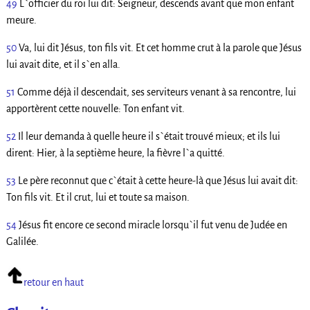
49
L`officier du roi lui dit: Seigneur, descends avant que mon enfant
meure.
50
Va, lui dit Jésus, ton fils vit. Et cet homme crut à la parole que Jésus
lui avait dite, et il s`en alla.
51
Comme déjà il descendait, ses serviteurs venant à sa rencontre, lui
apportèrent cette nouvelle: Ton enfant vit.
52
Il leur demanda à quelle heure il s`était trouvé mieux; et ils lui
dirent: Hier, à la septième heure, la fièvre l`a quitté.
53
Le père reconnut que c`était à cette heure-là que Jésus lui avait dit:
Ton fils vit. Et il crut, lui et toute sa maison.
54
Jésus fit encore ce second miracle lorsqu`il fut venu de Judée en
Galilée.
retour en haut