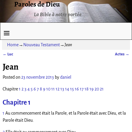
Paroles de Dieu
La Bible à notre portée
Home
→
Nouveau Testament
→
Jean
←
Luc
Actes
→
Post navigation
Jean
Posted on
23 novembre 2013
by
daniel
Chapitre
1
2
3
4
5
6
7
8
9
10
11
12
13
14
15
16
17
18
19
20
21
Chapitre 1
1
Au commencement était la Parole, et la Parole était avec Dieu, et la
Parole était Dieu.