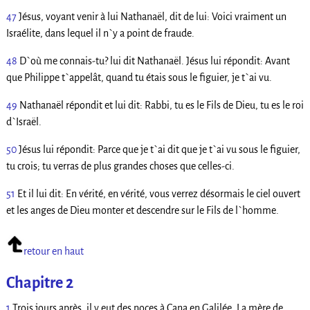
47
Jésus, voyant venir à lui Nathanaël, dit de lui: Voici vraiment un
Israélite, dans lequel il n`y a point de fraude.
48
D`où me connais-tu? lui dit Nathanaël. Jésus lui répondit: Avant
que Philippe t`appelât, quand tu étais sous le figuier, je t`ai vu.
49
Nathanaël répondit et lui dit: Rabbi, tu es le Fils de Dieu, tu es le roi
d`Israël.
50
Jésus lui répondit: Parce que je t`ai dit que je t`ai vu sous le figuier,
tu crois; tu verras de plus grandes choses que celles-ci.
51
Et il lui dit: En vérité, en vérité, vous verrez désormais le ciel ouvert
et les anges de Dieu monter et descendre sur le Fils de l`homme.
retour en haut
Chapitre 2
1
Trois jours après, il y eut des noces à Cana en Galilée. La mère de