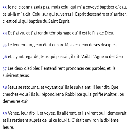
33
Je ne le connaissais pas, mais celui qui m`a envoyé baptiser d`eau,
celui-là m`a dit: Celui sur qui tu verras l`Esprit descendre et s`arrêter,
c`est celui qui baptise du Saint Esprit.
34
Et j`ai vu, et j`ai rendu témoignage qu`il est le Fils de Dieu.
35
Le lendemain, Jean était encore là, avec deux de ses disciples;
36
et, ayant regardé Jésus qui passait, il dit: Voilà l`Agneau de Dieu.
37
Les deux disciples l`entendirent prononcer ces paroles, et ils
suivirent Jésus.
38
Jésus se retourna, et voyant qu`ils le suivaient, il leur dit: Que
cherchez-vous? Ils lui répondirent: Rabbi (ce qui signifie Maître), où
demeures-tu?
39
Venez, leur dit-il, et voyez. Ils allèrent, et ils virent où il demeurait;
et ils restèrent auprès de lui ce jour-là. C`était environ la dixième
heure.