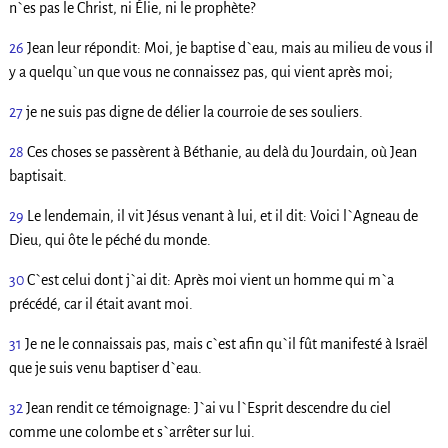
n`es pas le Christ, ni Élie, ni le prophète?
26
Jean leur répondit: Moi, je baptise d`eau, mais au milieu de vous il
y a quelqu`un que vous ne connaissez pas, qui vient après moi;
27
je ne suis pas digne de délier la courroie de ses souliers.
28
Ces choses se passèrent à Béthanie, au delà du Jourdain, où Jean
baptisait.
29
Le lendemain, il vit Jésus venant à lui, et il dit: Voici l`Agneau de
Dieu, qui ôte le péché du monde.
30
C`est celui dont j`ai dit: Après moi vient un homme qui m`a
précédé, car il était avant moi.
31
Je ne le connaissais pas, mais c`est afin qu`il fût manifesté à Israël
que je suis venu baptiser d`eau.
32
Jean rendit ce témoignage: J`ai vu l`Esprit descendre du ciel
comme une colombe et s`arrêter sur lui.